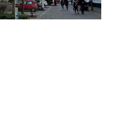
ewinn an Lebensqualität
chwarzer
START
ecker
IMPRESSUM
berger
DATENSCHUTZ
ssprecher
ionssprecherin