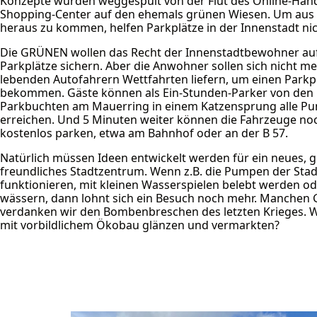
Konzepte wurden weggespült von der Flut des Online-Han
Shopping-Center auf den ehemals grünen Wiesen. Um aus 
heraus zu kommen, helfen Parkplätze in der Innenstadt nic
Die GRÜNEN wollen das Recht der Innenstadtbewohner a
Parkplätze sichern. Aber die Anwohner sollen sich nicht m
lebenden Autofahrern Wettfahrten liefern, um einen Parkp
bekommen. Gäste können als Ein-Stunden-Parker von den
Parkbuchten am Mauerring in einem Katzensprung alle Pu
erreichen. Und 5 Minuten weiter können die Fahrzeuge no
kostenlos parken, etwa am Bahnhof oder an der B 57.
Natürlich müssen Ideen entwickelt werden für ein neues, 
freundliches Stadtzentrum. Wenn z.B. die Pumpen der Stad
funktionieren, mit kleinen Wasserspielen belebt werden o
wässern, dann lohnt sich ein Besuch noch mehr. Manchen 
verdanken wir den Bombenbreschen des letzten Krieges. 
mit vorbildlichem Ökobau glänzen und vermarkten?