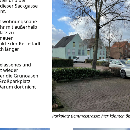
dels und der
dieser Sackgasse
ht.
uf wohnungsnahe
ehr mit außerhalb
latz zu
 neuen
nkte der Kernstadt
ch länger
gelassenes und
t wieder
der die Grünoasen
Großparkplatz
Warum dort nicht
Parkplatz Bemmelstrasse: hier könnten ö