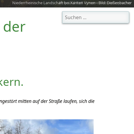
Niederrheinische Landschaft bei Xanten Vynen - Bild: Dießenbacher
 der
kern.
stört mitten auf der Straße laufen, sich die