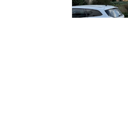
Klever Straße parkplatzfrei: G
 90/Die Grünen
Vorstandssprecherin:
Irmy S
Vorstandssprecher:
Dr. Jo B
Schatzmeisterin:
Hilka Ellen
nd Xanten
Ratsmitglieder
einer-Str. 26
anten
Christoph Kampen, Fraktion
 986 0713
Irmy Schwarzer, stellv. Frakt
nd@gruene-xanten.de