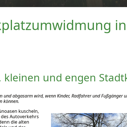
kplatzumwidmung in
 kleinen und engen Stadt
 und abgasarm wird, wenn Kinder, Radfahrer und Fußgänger unge
en können.
rünoasen kuscheln,
g des Autoverkehrs
denn die alten